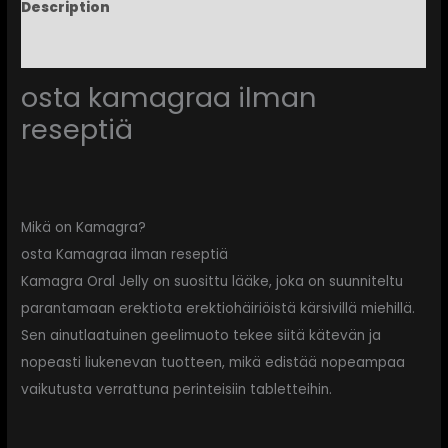
Description
Reviews (0)
osta kamagraa ilman
reseptiä
Mikä on Kamagra?
osta Kamagraa ilman reseptiä
Kamagra Oral Jelly on suosittu lääke, joka on suunniteltu
parantamaan erektiota erektiohäiriöistä kärsivillä miehillä.
Sen ainutlaatuinen geelimuoto tekee siitä kätevän ja
nopeasti liukenevan tuotteen, mikä edistää nopeampaa
vaikutusta verrattuna perinteisiin tabletteihin.