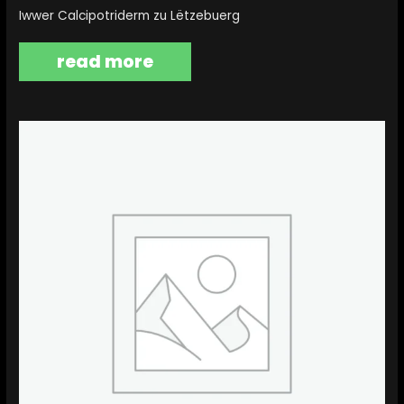
Iwwer Calcipotriderm zu Lëtzebuerg
read more