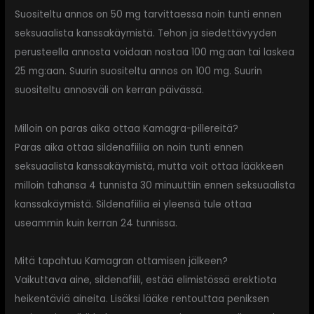
Suositeltu annos on 50 mg tarvittaessa noin tunti ennen
seksuaalista kanssakäymistä. Tehon ja siedettävyyden
perusteella annosta voidaan nostaa 100 mg:aan tai laskea
25 mg:aan. Suurin suositeltu annos on 100 mg. Suurin
suositeltu annosväli on kerran päivässä.
Milloin on paras aika ottaa Kamagra-pillereitä?
Paras aika ottaa sildenafiilia on noin tunti ennen
seksuaalista kanssakäymistä, mutta voit ottaa lääkkeen
milloin tahansa 4 tunnista 30 minuuttiin ennen seksuaalista
kanssakäymistä. Sildenafiilia ei yleensä tule ottaa
useammin kuin kerran 24 tunnissa.
Mitä tapahtuu Kamagran ottamisen jälkeen?
Vaikuttava aine, sildenafiili, estää elimistössä erektiota
heikentäviä aineita. Lisäksi lääke rentouttaa peniksen