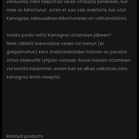
verisuonia, mikä helpottaa veren virtausta penikseen, kun
mies on kiihottunut. Joten et saa vain erektiota, kun otat
Kamagraa, seksuaalinen kiihottuminen on välttämätöntä.
Voinko juoda vettä Kamagran ottamisen jälkeen?
Niele tabletit kokonaisina veden tai mehun (ei
greippimehun) kera. Erektiohäiriöiden hoitoon on parasta
ottaa sildenafiili tyhjään vatsaan. Ruoan kanssa ottaminen
voi kestää kauemmin, ennen kuin se alkaa vaikuttaa osta
kamagraa ilman reseptiä.
Related products